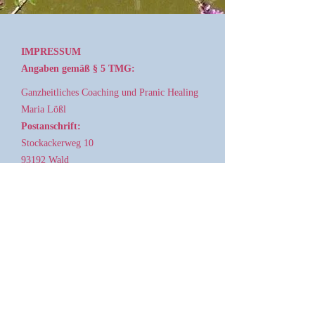
IMPRESSUM
Angaben gemäß § 5 TMG:
Ganzheitliches Coaching und Pranic Healing
Maria Lößl
Postanschrift:
Stockackerweg 10
93192 Wald
Kontakt:
Telefon:
09463 - 1458
E-Mail:
maria.loessl.healing@gmail.com
Das Impressum wurde mit dem
Impressums-
Generator der activeMind AG
erstellt.